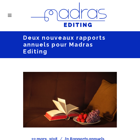
Deux nouveaux rapports
annuels pour Madras
Editing
22 mars, 2018
In
Rapports annuels
,