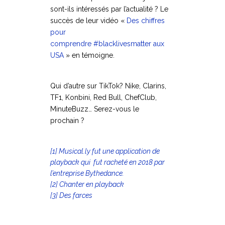
sont-ils intéressés par l’actualité ? Le
succès de leur vidéo «
Des chiffres
pour
comprendre #blacklivesmatter aux
USA
» en témoigne.
Qui d’autre sur TikTok? Nike, Clarins,
TF1, Konbini, Red Bull, ChefClub,
MinuteBuzz… Serez-vous le
prochain ?
[1]
Musical.ly fut une application de
playback qui fut racheté en 2018 par
l’entreprise Bythedance.
[2]
Chanter en playback
[3]
Des farces