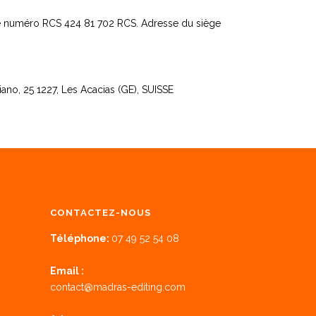
le numéro RCS 424 81 702 RCS. Adresse du siège
no, 25 1227, Les Acacias (GE), SUISSE
CONTACTEZ-NOUS
Téléphone:
07 49 52 54 08
Email :
contact@madras-editing.com