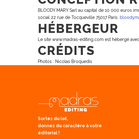
BLOODY MARY Sarl au capital de 10 000 euros imm
social 22 rue de Tocqueville 75017 Paris.
bloodyma
HÉBERGEUR
Le site www.madras-editing.com est hébergé avec l
CRÉDITS
Photos : Nicolas Broquedis
Sortez du lot,
donnez du caractère à votre
éditorial !